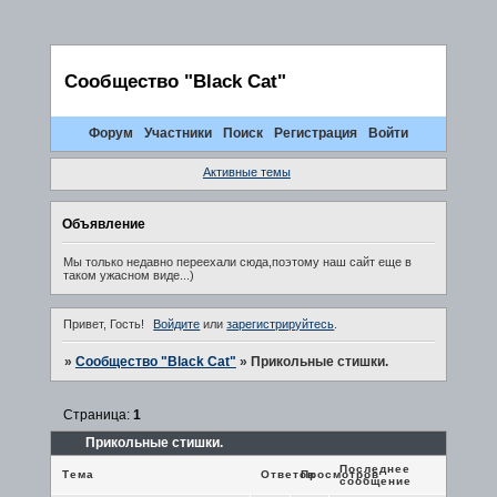
Сообщество "Black Cat"
Форум
Участники
Поиск
Регистрация
Войти
Активные темы
Объявление
Мы только недавно переехали сюда,поэтому наш сайт еще в
таком ужасном виде...)
Привет, Гость!
Войдите
или
зарегистрируйтесь
.
»
Сообщество "Black Cat"
»
Прикольные стишки.
Страница:
1
Прикольные стишки.
Последнее
Тема
Ответов
Просмотров
сообщение