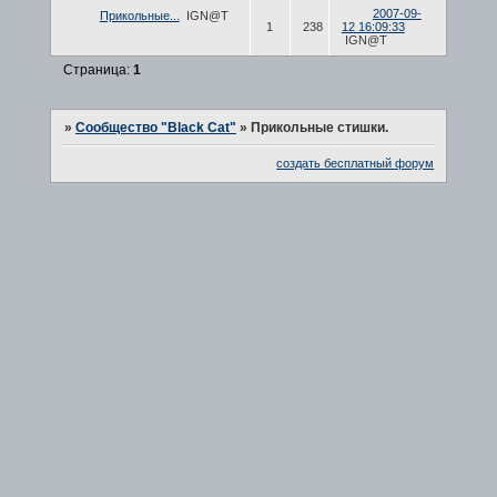
2007-09-
Прикольные...
IGN@T
1
238
12 16:09:33
IGN@T
Страница:
1
»
Сообщество "Black Cat"
»
Прикольные стишки.
создать бесплатный форум