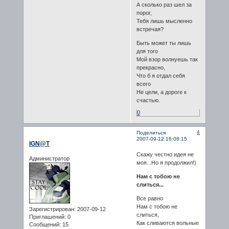
А сколько раз шел за
порог,
Тебя лишь мысленно
встречая?
Быть может ты лишь
для того
Мой взор волнуешь так
прекрасно,
Что б я отдал себя
всего
Не цели, а дороге к
счастью.
0
4
Поделиться
2007-09-12 16:08:15
IGN@T
Скажу честно идея не
Администратор
моя...Но я продолжил!)
Нам с тобою не
слиться...
Все равно
Нам с тобою не
Зарегистрирован
: 2007-09-12
слиться,
Приглашений:
0
Как сливаются вольные
Сообщений:
15