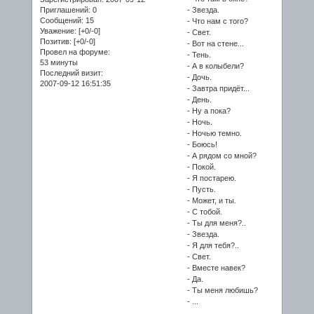
Приглашений:
0
- Звезда.
Сообщений:
15
- Что нам с того?
Уважение:
[+0/-0]
- Свет.
Позитив:
[+0/-0]
- Вот на стене...
Провел на форуме:
- Тень.
53 минуты
- А в колыбели?
Последний визит:
- Дочь.
2007-09-12 16:51:35
- Завтра придёт...
- День.
- Ну а пока?
- Ночь.
- Ночью темно.
- Боюсь!
- А рядом со мной?
- Покой.
- Я постарею.
- Пусть.
- Может, и ты.
- С тобой.
- Ты для меня?..
- Звезда.
- Я для тебя?..
- Свет.
- Вместе навек?
- Да.
- Ты меня любишь?
- ...