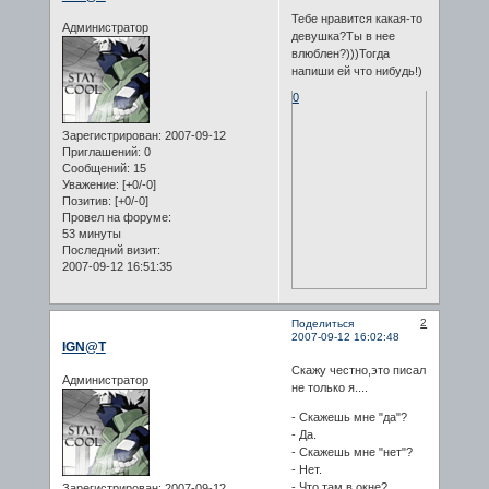
Тебе нравится какая-то
Администратор
девушка?Ты в нее
влюблен?)))Тогда
напиши ей что нибудь!)
0
Зарегистрирован
: 2007-09-12
Приглашений:
0
Сообщений:
15
Уважение:
[+0/-0]
Позитив:
[+0/-0]
Провел на форуме:
53 минуты
Последний визит:
2007-09-12 16:51:35
2
Поделиться
2007-09-12 16:02:48
IGN@T
Скажу честно,это писал
Администратор
не только я....
- Скажешь мне "да"?
- Да.
- Скажешь мне "нет"?
- Нет.
- Что там в окне?
Зарегистрирован
: 2007-09-12