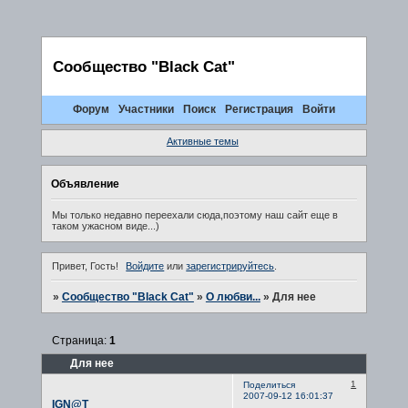
Сообщество "Black Cat"
Форум
Участники
Поиск
Регистрация
Войти
Активные темы
Объявление
Мы только недавно переехали сюда,поэтому наш сайт еще в
таком ужасном виде...)
Привет, Гость!
Войдите
или
зарегистрируйтесь
.
»
Сообщество "Black Cat"
»
О любви...
»
Для нее
Страница:
1
Для нее
1
Поделиться
2007-09-12 16:01:37
IGN@T