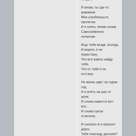
И вновь ты где-то
миражом
Мне улыбнешься,
пролетая.
И я опять твоим огнем
Самозабвенно
полыхаю.
Ищу тебя везде, всегда,
И верить я не
перестану,
Что все равно найду
тебя,
Что от тебя я не
отстану.
Но жизнь идет за годом
год,
А я опять на шаг от
цели.
И снова кажется вот-
вот...
И снова грезы
отлетели.
И сколько ж я прошел
дорог,
Тебя повсюду догоняя?