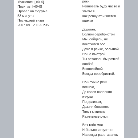
реки.
Уважение:
[+0/-0]
Ревновать буду часто и
Позитив:
[+0/-0]
злиться,
Провел на форуме:
53 минуты
Как ревнуют и злятся
Последний визит:
Калеки.
2007-09-12 16:51:35
Дорогая,
Волной серебристой
Мы, сойдясь, не
покатимся оба.
Даже в речке, большой,
Но не быстрой,
Ты осталась бы речкой
особой,
Беспокойной,
Всегда серебристой.
Но и тихие реки
весною,
До краев наполняя
излуки,
По долинам,
Дразня белизною,
Тянут к милым
Разливные руки...
Без тебя мне
И больно и грустно.
Навсегда расставаясь