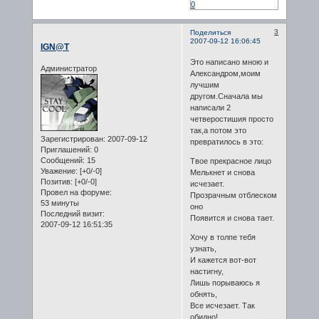
0
3
Поделиться
2007-09-12 16:06:45
IGN@T
Это написано мною и
Администратор
Александром,моим
лучшим
другом.Сначала мы
написали 2
четверостишия просто
так,а потом это
Зарегистрирован
: 2007-09-12
превратилось в это:
Приглашений:
0
Сообщений:
15
Твое прекрасное лицо
Уважение:
[+0/-0]
Мелькнет и снова
Позитив:
[+0/-0]
исчезает.
Провел на форуме:
Прозрачным отблеском
53 минуты
оно
Последний визит:
Появится и снова тает.
2007-09-12 16:51:35
Хочу в толпе тебя
узнать,
И кажется вот-вот
настигну,
Лишь порываюсь я
обнять,
Все исчезает. Так
обидно!